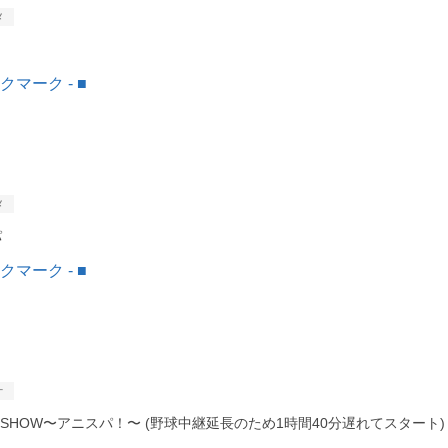
メ
メ
パ
オ
O SHOW〜アニスパ！〜 (野球中継延長のため1時間40分遅れてスタート)