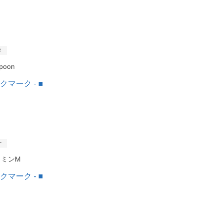
メ
poon
オ
タミンM