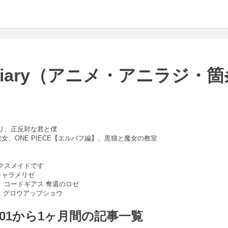
s diary（アニメ・アニラジ・
リ、正反対な君と僕
女、ONE PIECE【エルバフ編】、黒猫と魔女の教室
クスメイドです
キャラメリゼ
、コードギアス 奪還のロゼ
、グロウアップショウ
08-01から1ヶ月間の記事一覧