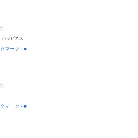
メ
 ハッピネス
メ