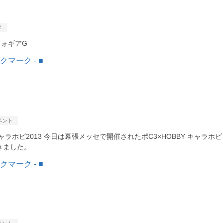
メ
フォギアG
ベント
 キャラホビ2013 今日は幕張メッセで開催されたポC3×HOBBY キャラホビ
てきました。