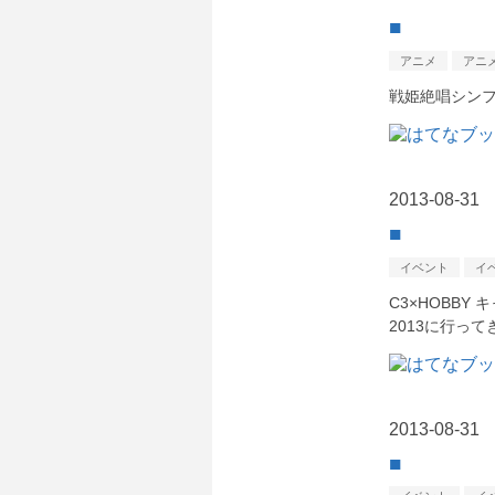
■
アニメ
アニ
戦姫絶唱シン
2013
-
08
-
31
■
イベント
イ
C3×HOBBY
2013に行っ
2013
-
08
-
31
■