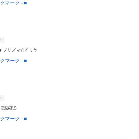
メ
 liner プリズマ☆イリヤ
メ
電磁砲S